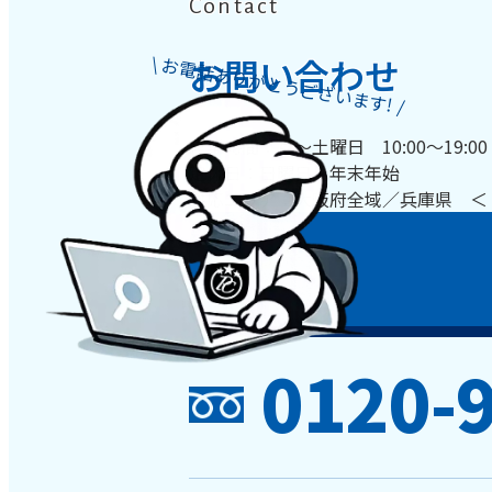
Contact
\ お電話ありがとうございます! /
お問い合わせ
営業時間：月～土曜日 10:00～19:00
定休日：日曜日・年末年始
対応エリア：大阪府全域／兵庫県 ＜
0120-