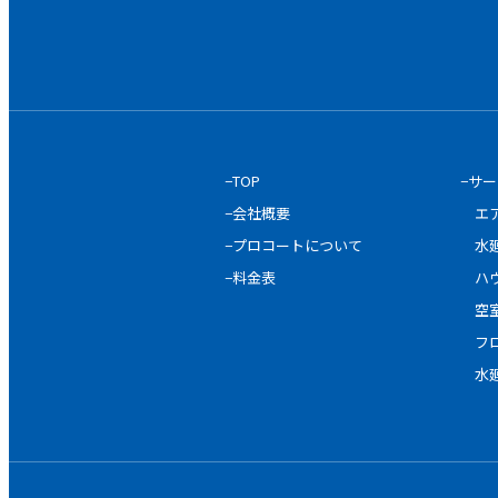
−TOP
−サ
−会社概要
エ
−プロコートについて
水
−料金表
ハ
空
フ
水