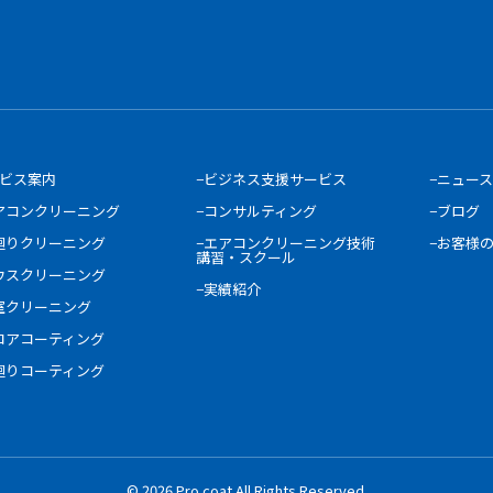
ービス案内
−ビジネス支援サービス
−ニュース
アコンクリーニング
−コンサルティング
−ブログ
廻りクリーニング
−エアコンクリーニング技術
−お客様
講習・スクール
ウスクリーニング
−実績紹介
室クリーニング
ロアコーティング
廻りコーティング
© 2026 Pro coat All Rights Reserved.