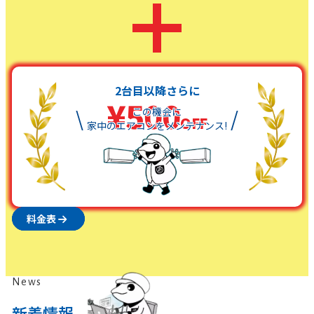
＋
2
台目以降さらに
¥500
\
この機会に
/
OFF
家中のエアコンをメンテナンス!
料金表
News
新着情報