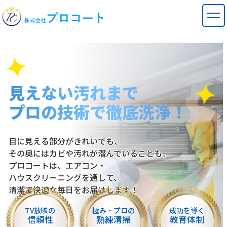
見えない汚れまで
プロの技術で徹底洗浄！
目に見える部分がきれいでも、
会社概要
その奥にはカビや汚れが潜んでいることも。
プロコートは、エアコン・
ハウスクリーニングを通して、
清潔で快適な毎日をお届けします！
TV放映の
極み・プロの
成功を導く
信頼性
熟練清掃
教育体制